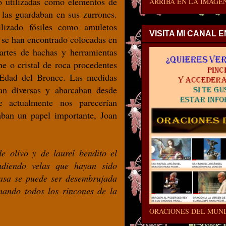
do utilizadas como elementos de
ARRIBA EN LA IMAGEN
 las guardaban en sus zurrones.
ilizado fósiles como amuletos
VISITA MI CANAL 
 se han encontrado colocadas en
partes de hachas y herramientas
he o cristal de roca procedentes
 Edad del Bronce. Las medidas
ran diversas y abarcaban desde
e actualmente nos parecerían
aban un papel importante, Joan
 olivo y de laurel bendito el
diendo velas que hayan sido
asa se puede ser desembrujada
ando todos los rincones de la
ORACIONES DEL MUN