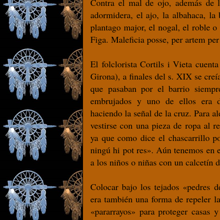
Contra el mal de ojo, además de la
adormidera, el ajo, la albahaca, la b
plantago major, el nogal, el roble o
Figa. Maleficia posse, per artem per
El folclorista Cortils i Vieta cuen
Girona), a finales del s. XIX se cre
que pasaban por el barrio siempr
embrujados y uno de ellos era d
haciendo la señal de la cruz. Para a
vestirse con una pieza de ropa al r
ya que como dice el chascarrillo po
ningú hi pot res». Aún tenemos en e
a los niños o niñas con un calcetín 
Colocar bajo los tejados «pedres d
era también una forma de repeler la
«pararrayos» para proteger casas y