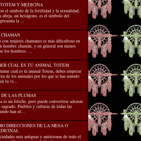
 TÓTEM Y MEDICINA
on el símbolo de la fertilidad y la sexualidad.
a abeja, un hexágono, es el símbolo del
presenta la ...
R CHAMÁN
o con mujeres chamanes es más diﬁcultoso en
un hombre chamán, y en general son menos
ue los hombres. ...
ER CUAL ES TU ANIMAL TOTEM
inar cual es tu animal Totem, debes empezar
ta de los animales por los que te has sentido
en tu vi...
 DE LAS PLUMAS
es un fetiche, pero puede convertirse además
 sagrado. Pueblos y culturas de todas las
undo han ut...
RO DIRECCIONES DE LA MESA O
DICINAL
edades más antiguas y autóctonas de todo el