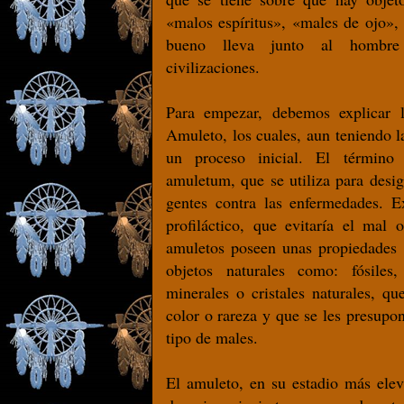
«malos espíritus», «males de ojo», 
bueno lleva junto al hombre
civilizaciones.
Para empezar, debemos explicar l
Amuleto, los cuales, aun teniendo 
un proceso inicial. El término
amuletum, que se utiliza para desig
gentes contra las enfermedades. E
profiláctico, que evitaría el mal 
amuletos poseen unas propiedades m
objetos naturales como: fósiles
minerales o cristales naturales, q
color o rareza y que se les presupo
tipo de males.
El amuleto, en su estadio más elev