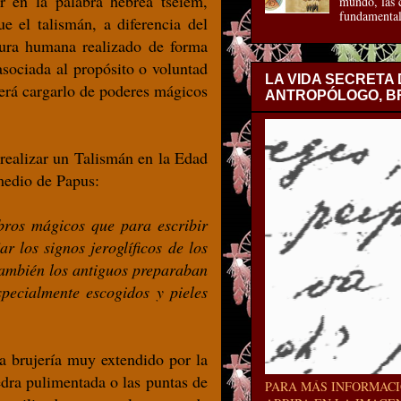
r en la palabra hebrea tseiem,
mundo, las c
fundamental
e el talismán, a diferencia del
ura humana realizado de forma
asociada al propósito o voluntad
LA VIDA SECRETA
berá cargarlo de poderes mágicos
ANTROPÓLOGO, BR
ealizar un Talismán en la Edad
medio de Papus:
bros mágicos que para escribir
r los signos jeroglíficos de los
También los antiguos preparaban
pecialmente escogidos y pieles
a brujería muy extendido por la
edra pulimentada o las puntas de
PARA MÁS INFORMACI