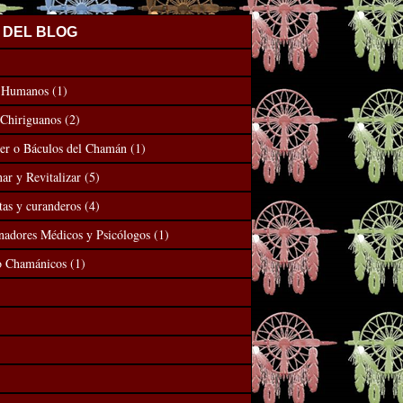
 DEL BLOG
s Humanos
(1)
 Chiriguanos
(2)
er o Báculos del Chamán
(1)
ar y Revitalizar
(5)
tas y curanderos
(4)
nadores Médicos y Psicólogos
(1)
o Chamánicos
(1)