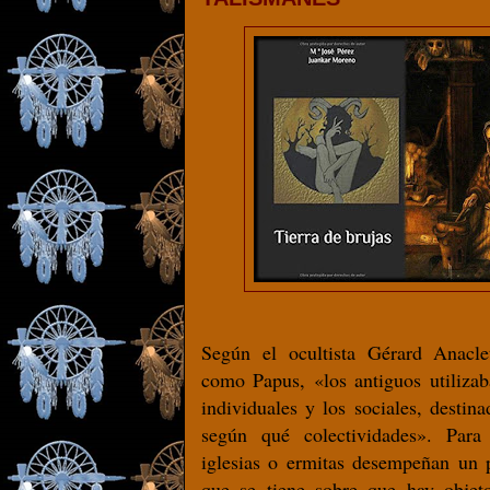
Según el ocultista Gérard Anacl
como Papus, «los antiguos utilizab
individuales y los sociales, destina
según qué colectividades». Para 
iglesias o ermitas desempeñan un p
que se tiene sobre que hay objet