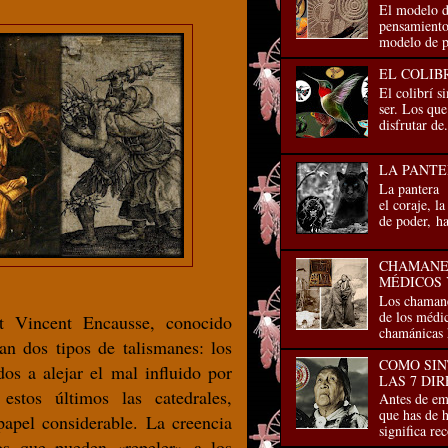
El modelo d
pensamiento 
modelo de p
EL COLIB
El colibrí s
ser. Los que
disfrutar de.
LA PANTE
La pantera 
el coraje, la
de poder, has
CHAMANES
MÉDICOS 
Los chamane
de los médic
et Vincent Encausse, conocido
chamánicas 
an dos tipos de talismanes: los
COMO SIN
dos a alejar el mal influido por
LAS 7 DI
estos últimos las catedrales,
Antes de emp
que has de h
apel considerable. La creencia
significa re
os que pueden «repeler» a los