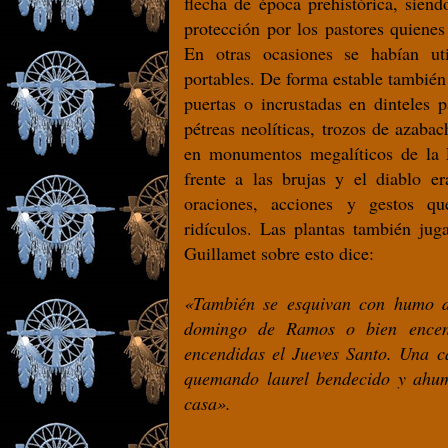
flecha de época prehistórica, sien
protección por los pastores quienes
En otras ocasiones se habían ut
portables. De forma estable también
puertas o incrustadas en dinteles 
pétreas neolíticas, trozos de azabac
en monumentos megalíticos de la
frente a las brujas y el diablo e
oraciones, acciones y gestos qu
ridículos. Las plantas también jug
Guillamet sobre esto dice:
«También se esquivan con humo de
domingo de Ramos o bien encen
encendidas el Jueves Santo. Una c
quemando laurel bendecido y ahum
casa».