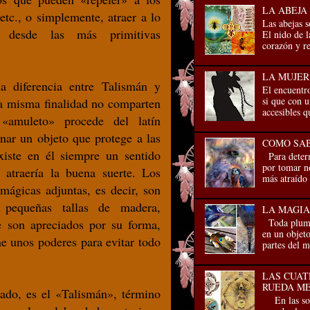
LA ABEJA
etc., o simplemente, atraer a lo
Las abejas s
 desde las más primitivas
El nido de l
corazón y re
LA MUJE
a diferencia entre Talismán y
El encuentr
si que con 
la misma finalidad no comparten
accesibles q
 «amuleto» procede del latín
nar un objeto que protege a las
COMO SAB
xiste en él siempre un sentido
Para determ
por tomar no
o atraería la buena suerte. Los
más atraído 
ágicas adjuntas, es decir, son
, pequeñas tallas de madera,
LA MAGIA
Toda pluma 
ue son apreciados por su forma,
en un objeto
ne unos poderes para evitar todo
partes del m
LAS CUAT
RUEDA ME
ado, es el «Talismán», término
En las soci