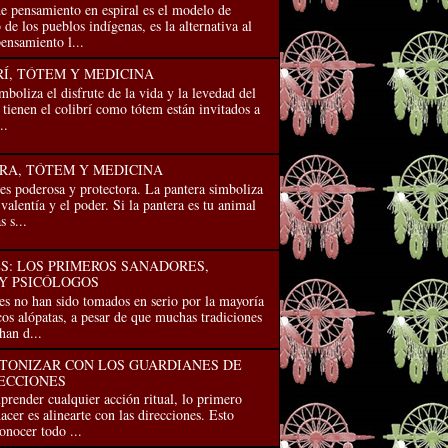
e pensamiento en espiral es el modelo de
de los pueblos indígenas, es la alternativa al
ensamiento l...
RÍ, TÓTEM Y MEDICINA
imboliza el disfrute de la vida y la levedad del
 tienen el colibrí como tótem están invitados a
..
RA, TÓTEM Y MEDICINA
es poderosa y protectora. La pantera simboliza
 valentía y el poder. Si la pantera es tu animal
 s...
: LOS PRIMEROS SANADORES,
Y PSICÓLOGOS
s no han sido tomados en serio por la mayo­ría
os alópatas, a pesar de que muchas tradiciones
han d...
TONIZAR CON LOS GUARDIANES DE
RECCIONES
render cualquier acción ritual, lo primero
acer es alinearte con las direcciones. Esto
conocer todo ...