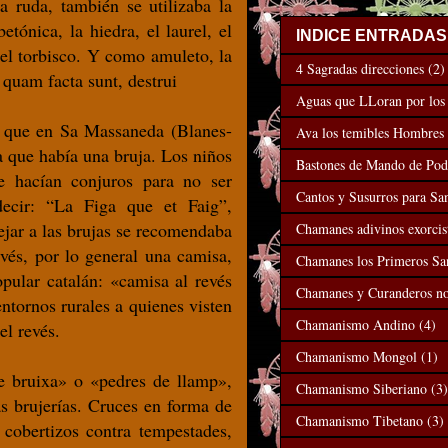
 ruda, también se utilizaba la
etónica, la hiedra, el laurel, el
INDICE ENTRADAS
 el torbisco. Y como amuleto, la
4 Sagradas direcciones
(2)
 quam facta sunt, destrui
Aguas que LLoran por lo
ta que en Sa Massaneda (Blanes-
Ava los temibles Hombres
ía que había una bruja. Los niños
Bastones de Mando de Pod
e hacían conjuros para no ser
Cantos y Susurros para San
ecir: “La Figa que et Faig”,
lejar a las brujas se recomendaba
Chamanes adivinos exorcis
evés, por lo general una camisa,
Chamanes los Primeros Sa
pular catalán: «camisa al revés
Chamanes y Curanderos n
ntornos rurales a quienes visten
Chamanismo Andino
(4)
del revés.
Chamanismo Mongol
(1)
e bruixa» o «pedres de llamp»,
Chamanismo Siberiano
(3)
s brujerías. Cruces en forma de
Chamanismo Tibetano
(3)
 cobertizos contra tempestades,