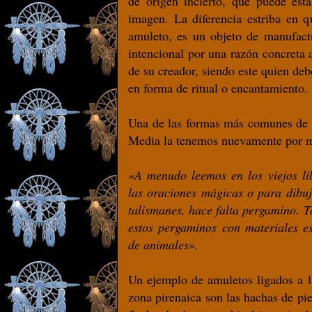
de origen incierto, que puede esta
imagen. La diferencia estriba en qu
amuleto, es un objeto de manufact
intencional por una razón concreta 
de su creador, siendo este quien de
en forma de ritual o encantamiento.
Una de las formas más comunes de r
Media la tenemos nuevamente por 
«A menudo leemos en los viejos li
las oraciones mágicas o para dibuja
talismanes, hace falta pergamino. 
estos pergaminos con materiales es
de animales».
Un ejemplo de amuletos ligados a l
zona pirenaica son las hachas de pi