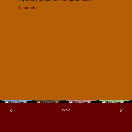
Responder
‹
›
Inicio
Ver versión web