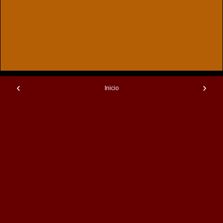
‹
›
Inicio
Ver versión web