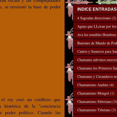
gran escala y las complejidades
n, se erosionó la base de poder
INDICE ENTRADAS
4 Sagradas direcciones
(2)
Aguas que LLoran por lo
Ava los temibles Hombres
Bastones de Mando de Pod
Cantos y Susurros para San
Chamanes adivinos exorcis
Chamanes los Primeros Sa
Chamanes y Curanderos n
Chamanismo Andino
(4)
Chamanismo Mongol
(1)
el rey creó un conflicto que
Chamanismo Siberiano
(3)
n histórica de la "conciencia
Chamanismo Tibetano
(3)
de poder político. Cuando las