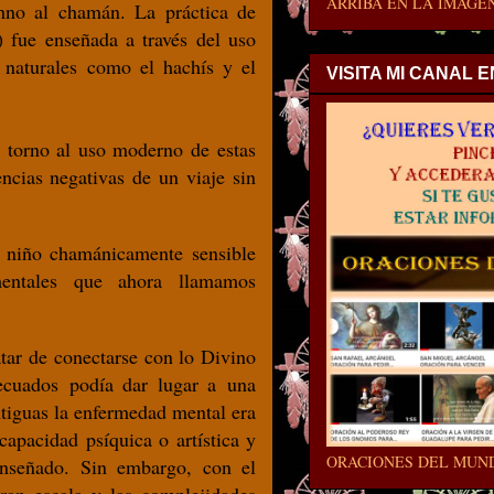
ARRIBA EN LA IMAGEN
mno al chamán. La práctica de
o) fue enseñada a través del uso
 naturales como el hachís y el
VISITA MI CANAL 
n torno al uso moderno de estas
ncias negativas de un viaje sin
 niño chamánicamente sensible
mentales que ahora llamamos
atar de conectarse con lo Divino
ecuados podía dar lugar a una
antiguas la enfermedad mental era
apacidad psíquica o artística y
ORACIONES DEL MUN
nseñado. Sin embargo, con el