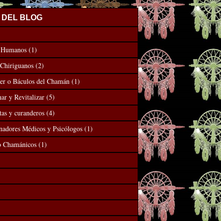
 DEL BLOG
s Humanos
(1)
 Chiriguanos
(2)
er o Báculos del Chamán
(1)
ar y Revitalizar
(5)
tas y curanderos
(4)
nadores Médicos y Psicólogos
(1)
o Chamánicos
(1)