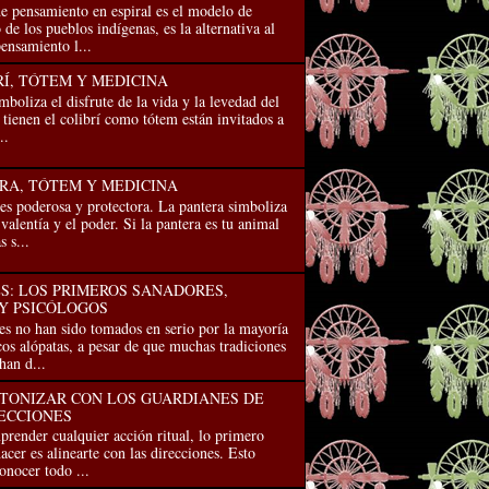
e pensamiento en espiral es el modelo de
de los pueblos indígenas, es la alternativa al
ensamiento l...
RÍ, TÓTEM Y MEDICINA
imboliza el disfrute de la vida y la levedad del
 tienen el colibrí como tótem están invitados a
..
RA, TÓTEM Y MEDICINA
es poderosa y protectora. La pantera simboliza
 valentía y el poder. Si la pantera es tu animal
 s...
: LOS PRIMEROS SANADORES,
Y PSICÓLOGOS
s no han sido tomados en serio por la mayo­ría
os alópatas, a pesar de que muchas tradiciones
han d...
TONIZAR CON LOS GUARDIANES DE
RECCIONES
render cualquier acción ritual, lo primero
acer es alinearte con las direcciones. Esto
conocer todo ...