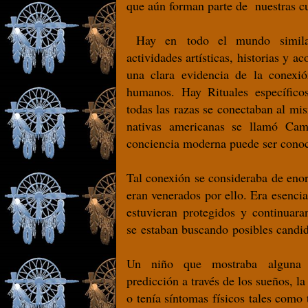
que aún forman parte de nuestras c
Hay en todo el mundo similare
actividades artísticas, historias y a
una clara evidencia de la conexió
humanos. Hay Rituales específic
todas las razas se conectaban al mis
nativas americanas se llamó Ca
conciencia moderna puede ser conoc
Tal conexión se consideraba de eno
eran venerados por ello. Era esencia
estuvieran protegidos y continuara
se estaban buscando posibles candid
Un niño que mostraba alguna h
predicción a través de los sueños, la
o tenía síntomas físicos tales como t