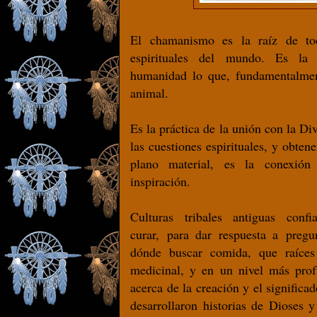
El chamanismo es la raíz de tod
espirituales del mundo. Es la
humanidad lo que, fundamentalment
animal.
Es la práctica de la unión con la Di
las cuestiones espirituales, y obten
plano material, es la conexió
inspiración.
Culturas tribales antiguas con
curar, para dar respuesta a pregu
dónde buscar comida, que raíces
medicinal, y en un nivel más prof
acerca de la creación y el signific
desarrollaron historias de Dioses 