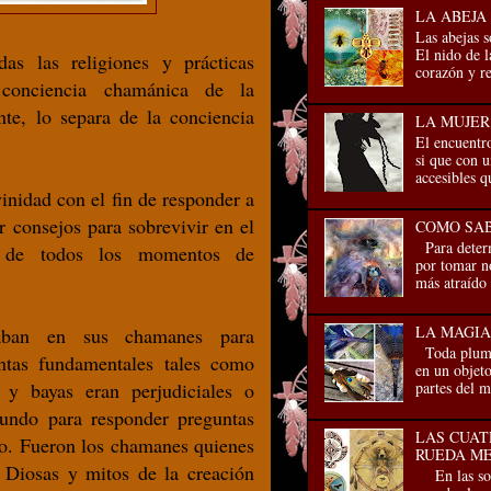
LA ABEJA
Las abejas s
El nido de l
as las religiones y prácticas
corazón y re
 conciencia chamánica de la
e, lo separa de la conciencia
LA MUJE
El encuentr
si que con 
accesibles q
vinidad con el fin de responder a
er consejos para sobrevivir en el
COMO SAB
Para determ
n de todos los momentos de
por tomar no
más atraído 
LA MAGIA
fiaban en sus chamanes para
Toda pluma 
ntas fundamentales tales como
en un objeto
partes del m
 y bayas eran perjudiciales o
undo para responder preguntas
LAS CUAT
ado. Fueron los chamanes quienes
RUEDA ME
y Diosas y mitos de la creación
En las soci