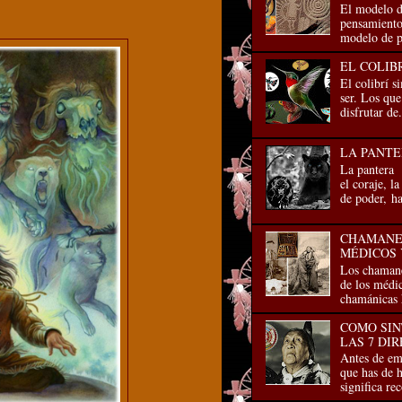
El modelo d
pensamiento 
modelo de p
EL COLIB
El colibrí s
ser. Los que
disfrutar de.
LA PANTE
La pantera 
el coraje, la
de poder, has
CHAMANES
MÉDICOS 
Los chamane
de los médic
chamánicas 
COMO SIN
LAS 7 DI
Antes de emp
que has de h
significa re