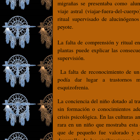
migrañas se presentaba como alu
viaje astral (viajar-fuera-del-cuerp
ritual supervisado de alucinógenos
peyote.
La falta de comprensión y ritual e
plantas puede explicar las consecue
supervisión.
La falta de reconocimiento de un
podía dar lugar a trastornos 
esquizofrenia.
La conciencia del niño dotado al tr
sin formación o conocimientos ad
crisis psicológica. En las culturas 
rara en un niño que mostraba esta c
que de pequeño fue valorado y e