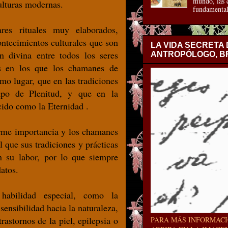
mundo, las c
ulturas modernas.
fundamental
s rituales muy elaborados,
contecimientos culturales que son
LA VIDA SECRETA
n divina entre todos los seres
ANTROPÓLOGO, BR
os en los que los chamanes de
mo lugar, que en las tradiciones
mpo de Plenitud, y que en la
ido como la Eternidad .
rme importancia y los chamanes
l que sus tradiciones y prácticas
n su labor, por lo que siempre
atos.
abilidad especial, como la
 sensibilidad hacia la naturaleza,
rastornos de la piel, epilepsia o
PARA MÁS INFORMACI