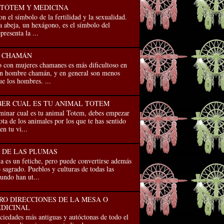
 TÓTEM Y MEDICINA
on el símbolo de la fertilidad y la sexualidad.
a abeja, un hexágono, es el símbolo del
presenta la ...
R CHAMÁN
o con mujeres chamanes es más diﬁcultoso en
un hombre chamán, y en general son menos
ue los hombres. ...
ER CUAL ES TU ANIMAL TOTEM
inar cual es tu animal Totem, debes empezar
ta de los animales por los que te has sentido
en tu vi...
 DE LAS PLUMAS
es un fetiche, pero puede convertirse además
 sagrado. Pueblos y culturas de todas las
undo han ut...
RO DIRECCIONES DE LA MESA O
DICINAL
edades más antiguas y autóctonas de todo el