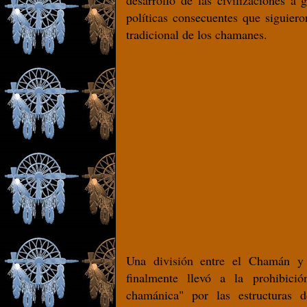
desarrollo de las civilizaciones a 
políticas consecuentes que siguiero
tradicional de los chamanes.
Una división entre el Chamán y 
finalmente llevó a la prohibició
chamánica" por las estructuras 