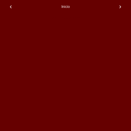
‹
›
Inicio
Ver versión web