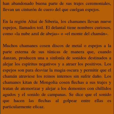
han abandonado buena parte
de sus trajes ceremoniales,
llevan un cinturón de cuero del que cuelgan espejos.
En la región Altai de Siberia, los chamanes
llevan nueve
espejos, llamados toil. El delan
tal tiene nombres curiosos,
como «la nube
azul de abejas» o «el monte del chamán».
Muchos chamanes cosen discos de metal o
espejos a la
parte externa de sus túnicas de
manera que, cuando
danzan, producen una
a sinfonía de sonidos destinados a
alejar los es
píritus negativos y a atraer los positivos. Los
espejos son para desviar la magia oscura y
permitir que el
chamán atraviese los reinos
internos sin sufrir daño. Los
chamanes kitan
de Mongolia cosen ﬂechas a sus trajes y
tra
tan de atemorizar y alejar a los demonios con
chillidos
agudos y el sonido de campanas. Se
dice que el sonido
que hacen las ﬂechas al
golpear entre ellas es
particularmente eficaz.