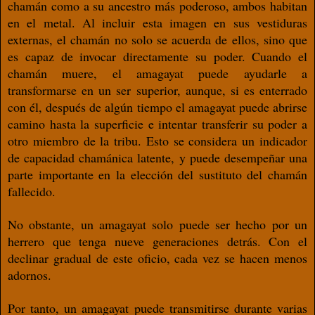
chamán como a su ancestro más poderoso, ambos habitan
en el metal. Al incluir esta imagen en sus vestiduras
exter
nas, el chamán no solo se acuerda de ellos,
sino que
es capaz de invocar directamente
su poder. Cuando el
chamán muere, el ama
gayat puede ayudarle a
transformarse en un
ser superior, aunque, si es enterrado
con él,
después de algún tiempo el amagayat puede
abrirse
camino hasta la superﬁcie e intentar
transferir su poder a
otro miembro de la tri
bu. Esto se considera un indicador
de capaci
dad chamánica latente, y puede desempeñar
una
parte importante en la elección del sus
tituto del chamán
fallecido.
No obstante, un amagayat solo puede ser
hecho por un
herrero que tenga nueve gene
raciones detrás. Con el
declinar gradual de
este oﬁcio, cada vez se hacen menos
adornos.
Por tanto, un amagayat puede transmitirse
durante varias