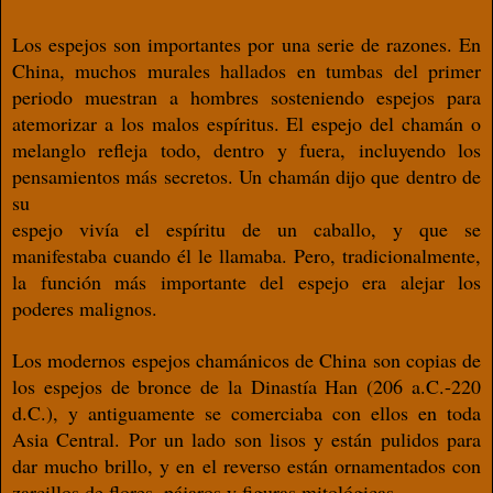
Los espejos son importantes por una serie
de razones. En
China, muchos murales hal
lados en tumbas del primer
periodo mues
tran a hombres sosteniendo espejos para
atemorizar a los malos espíritus. El espejo
del chamán o
melanglo reﬂeja todo, dentro
y fuera, incluyendo los
pensamientos más
secretos. Un chamán dijo que dentro de
su
espejo vivía el espíritu de un caballo, y que
se
manifestaba cuando él le llamaba. Pero,
tradicionalmente,
la función más importan
te del espejo era alejar los
poderes malignos.
Los modernos espejos chamánicos de Chi
na son copias de
los espejos de bronce de la
Dinastía Han (206 a.C.-220
d.C.), y antigua
mente se comerciaba con ellos en toda
Asia
Central. Por un lado son lisos y están pulidos
para
dar mucho brillo, y en el reverso están
ornamentados con
zarcillos de ﬂores, pája
ros y ﬁguras mitológicas.