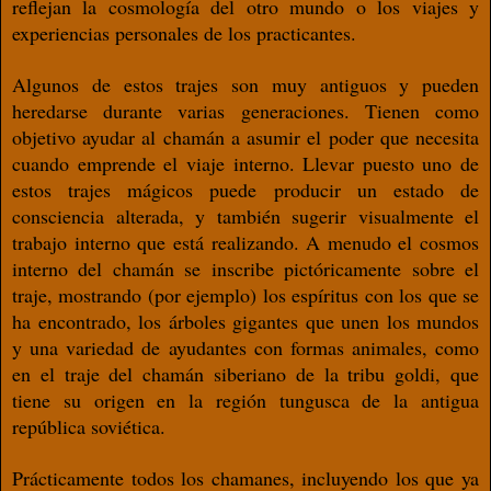
reﬂejan la cosmología del otro mundo
o los viajes y
experiencias personales de los practicantes.
Algunos de estos trajes son muy antiguos
y pueden
heredarse durante varias
generaciones. Tienen como
objetivo ayudar
al chamán a asumir el poder que necesita
cuando emprende el viaje interno. Llevar
puesto uno de
estos trajes mágicos puede
producir un estado de
consciencia alterada,
y también sugerir visualmente el
trabajo
interno que está realizando. A menudo el
cosmos
interno del chamán se inscribe pic
tóricamente sobre el
traje, mostrando (por
ejemplo) los espíritus con los que se
ha en
contrado, los árboles gigantes que unen los
mundos
y una variedad de ayudantes con
formas animales, como
en el traje del cha
mán siberiano de la tribu goldi, que
tiene su
origen en la región tungusca de la antigua
república soviética.
Prácticamente todos los chamanes, incluyen
do los que ya