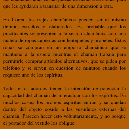
que les ayudaran a transitar de
una dimensión a otra.
En Corea, los trajes chamánicos pueden ser
al mismo
tiempo extraños y elaborados. Es probable
que los
practicantes se presenten
a la sesión chamánica con una
maleta de ropas
cubiertas con lentejuelas y oropeles. Estas
ropas se compran en un emporio chamán
ico que se
mantiene a la espera mientras el c
hamán trabaja para
permitirle comprar artí
culos alternativos, que se piden por
teléfo
no y se sirven en cuestión de minutos cu
ando los
requiere uno de los espíritus.
Todos estos adornos tienen la intención de
potenciar la
capacidad del chamán de intera
ctuar con los espíritus. En
muchos casos, los
propios espíritus entran y se quedan
dentro
del objeto cosido a las vestiduras externas del
chamán. Parecen hacer esto voluntariame
nte, y no porque
el portador del vestido los
obligue.