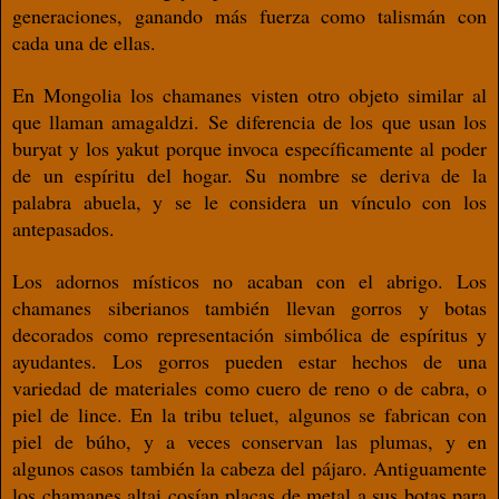
generaciones, ganando más
fuerza como talismán con
cada una de ellas.
En Mongolia los chamanes visten otro ob
jeto similar al
que llaman amagaldzi. Se dife
rencia de los que usan los
buryat y los yakut
porque invoca especíﬁcamente al poder
de
un espíritu del hogar. Su nombre se deriva
de la
palabra abuela, y se le considera un víncu
lo con los
antepasados.
Los adornos místicos no acaban con el abri
go. Los
chamanes siberianos también llevan gorros y botas
decorados como representación simbólica de espíritus y
ayudantes. Los gorros pueden estar hechos de una
variedad de materiales
como cuero de reno o de cab
ra, o
piel de lince. En la tribu teluet, algunos
se fabrican con
piel de búho, y a veces
conservan las plumas, y en
algunos casos tam
bién la cabeza del pájaro. Antiguamente
los
chamanes altai cosían placas de metal a sus
botas para