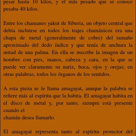
pesar hasta 10 kilos, y
el más pesado que se conoce
pesaba 40 kilos.
Entre los chamanes yakut de Siberia, un ob
jeto central que
debía incluirse en todos los
trajes chamánicos era una
chapa de metal
(generalmente de cobre) del tamaño
aproxi
mado del dedo índice y que tenía de anchu
ra la
mitad de una palma. En ella se inscribe
la imagen de un
hombre con pies, manos,
cabeza y cara, en la que se
puede ver clara
mente su nariz, boca, ojos y orejas; en
otras
palabras, todos los órganos de los sentidos.
A esta pieza se le llama amagayat, aunque la
palabra se
reﬁere más al espíritu que la ha
bita. El amagayat habita en
el disco de metal
y, por tanto, siempre está presente
cuando el
chamán desea llamarlo.
El amagayat representa tanto al espíritu
protector del