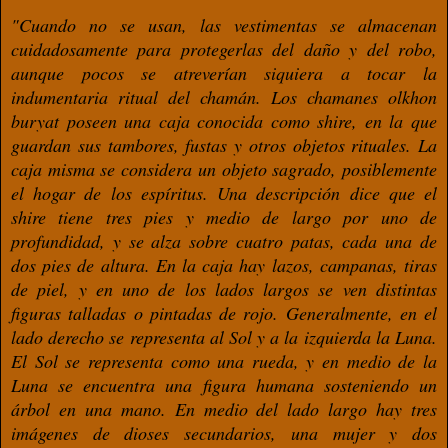
"Cuando no se usan, las vestimentas se almacenan
cuidadosamente para protegerlas del
daño y del robo,
aunque pocos se atreverían
siquiera a tocar la
indumentaria ritual del
chamán. Los chamanes olkhon
buryat po
seen una caja conocida como shire, en la que
guardan sus tambores, fustas y otros objetos
rituales. La
caja misma se considera un ob
jeto sagrado, posiblemente
el hogar de los
espíritus. Una descripción dice que el
shire
tiene tres pies y medio de largo por
uno de
profundidad, y se alza sobre
cuatro patas, cada una de
dos pies de
altura. En la caja hay lazos, campanas,
tiras
de piel, y en uno de los lados
largos se ven distintas
ﬁguras talladas
o pintadas de rojo. Generalmente,
en el
lado derecho se representa al Sol
y a la izquierda la Luna.
El Sol se
representa como una rueda,
y en medio de la
Luna se encuentra
una ﬁgura humana sosteniendo un
árbol
en una mano. En medio del lado largo
hay tres
imágenes de dioses secundarios,
una mujer y dos